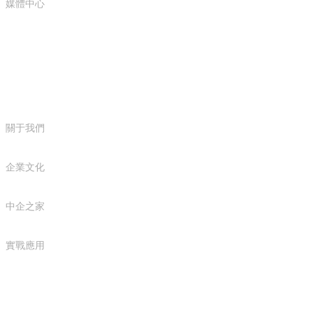
媒體中心
企業概況
關于我們
企業文化
中企之家
實戰應用
聯系我們