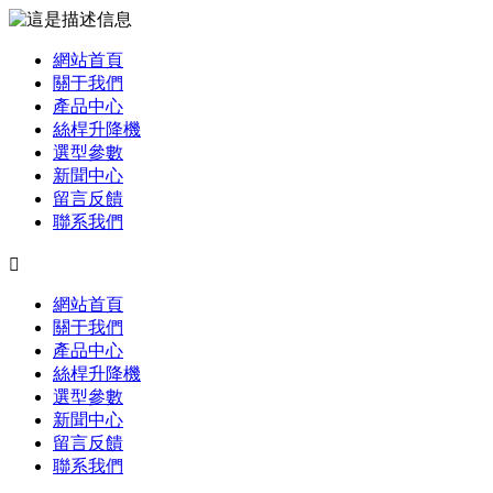
網站首頁
關于我們
產品中心
絲桿升降機
選型參數
新聞中心
留言反饋
聯系我們

網站首頁
關于我們
產品中心
絲桿升降機
選型參數
新聞中心
留言反饋
聯系我們