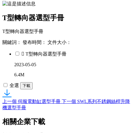
T型轉向器選型手冊
T型轉向器選型手冊
關鍵詞：
發布時間：
文件大小：

T型轉向器選型手冊
2023-05-05
6.4M
全選
下載
上一個
伺服電動缸選型手冊
下一個
SWL系列不銹鋼絲桿升降
機選型手冊
相關企業下載